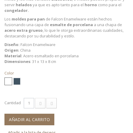
servir
helados
ya que es apto tanto para el
horno
como para el
congelador.
Los
moldes para pan
de Falcon Enamelware
están hechos
fusionando una capa de
esmalte de porcelana
a una chapa de
acero extra grueso
, lo que le otorga extraordinarias cualidades,
destacando por su durabilidad y estilo.
Diseño
:
Falcon Enamelware
Origen
: China
Material
: Acero esmaltado en porcelana
Dimensiones
: 31 x 13 x 8 cm
Color
Cantidad
AÑADIR AL CARRITO
Añadir a la lista de deseos