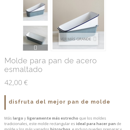
VER MÁS GRANDE
Molde para pan de acero
esmaltado
42,00 €
disfruta del mejor pan de molde
Más
largo
y
ligeramente más estrecho
que los moldes
tradicionales, este molde rectangular es
ideal para hacer pan
de
molde y los más variados
bizcochos
, e incluso puedes preparar y