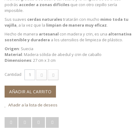
podrás
acceder a zonas difíciles
que con otro cepillo sería
imposible.
Sus suaves
cerdas naturales
tratarán con mucho
mimo toda tu
vajilla
, a la vez que la
limpian de manera muy eficaz
.
Hecho de manera
artesanal
con madera y crin, es una
alternativa
sostenible y duradera
a los utensilios de limpieza de plástico.
Origen
: Suecia
Material
: Madera sólida de abedul y crin de caballo
Dimensiones
: 27 cm x 3 cm
Cantidad
AÑADIR AL CARRITO
Añadir a la lista de deseos