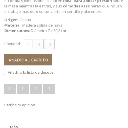
Su forma y dimensiones lo hacen
ideal para aplicar presión
sobre
la masa mientras la estiras, y sus
cómodas asas
harán que incluso
el trabajo más duro se convierta en sencillo y placentero.
Origen
: Galicia
Material
: Madera sólida de haya
Dimensiones
: Diámetro 7 x 60,8 cm
Cantidad
AÑADIR AL CARRITO
Añadir a la lista de deseos
Escribe tu opinión
MÁS