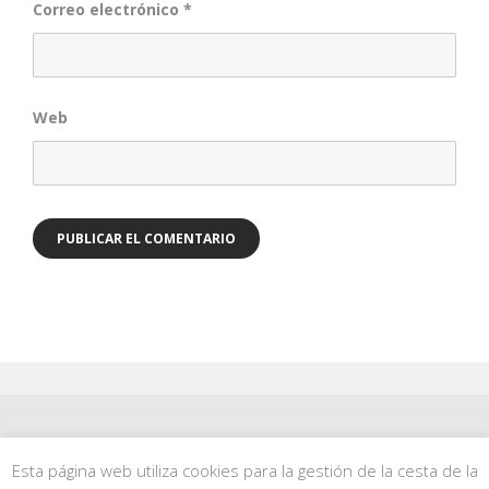
Correo electrónico
*
Web
Contacto
|
Facebook
|
Instagram
|
Pinterest
Esta página web utiliza cookies para la gestión de la cesta de la
© Faragulla |
Política de privacidad
|
Aviso legal
|
Política de