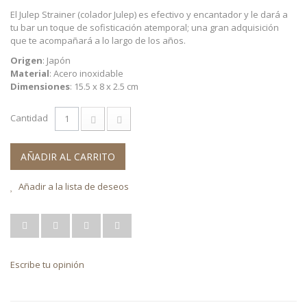
El Julep Strainer (colador Julep) es efectivo y encantador y le dará a
tu bar un toque de sofisticación atemporal; una gran adquisición
que te acompañará a lo largo de los años.
Origen
: Japón
Material
: Acero inoxidable
Dimensiones
: 15.5 x 8 x 2.5 cm
Cantidad
AÑADIR AL CARRITO
Añadir a la lista de deseos
Escribe tu opinión