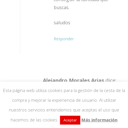
buscas.
saludos
Responder
Alejandro Morales Arias
dice:
28 junio, 2022 a las 8:24 am
Esta página web utiliza cookies para la gestión de la cesta de la
compra y mejorar la experiencia de usuario. Al utilizar
Hola puedo usar algún
nuestros servicios entendemos que aceptas el uso que
conservante para mantenerlo mas
tiempo fuera del refrigerador?
hacemos de las cookies.
Más información
Aceptar