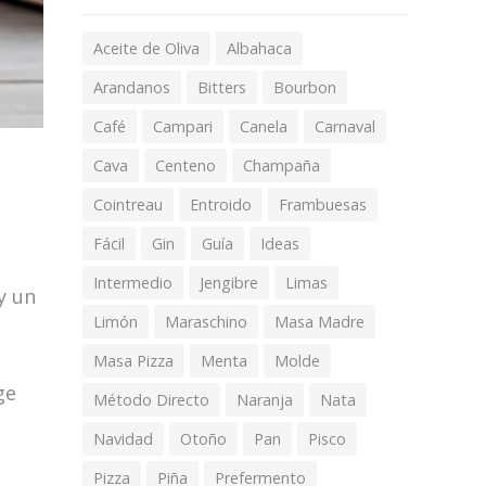
Aceite de Oliva
Albahaca
Arandanos
Bitters
Bourbon
Café
Campari
Canela
Carnaval
Cava
Centeno
Champaña
Cointreau
Entroido
Frambuesas
Fácil
Gin
Guía
Ideas
Intermedio
Jengibre
Limas
y un
Limón
Maraschino
Masa Madre
Masa Pizza
Menta
Molde
ge
Método Directo
Naranja
Nata
Navidad
Otoño
Pan
Pisco
Pizza
Piña
Prefermento