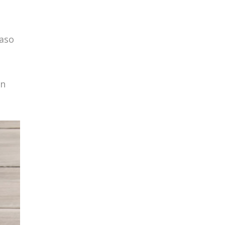
vaso
on