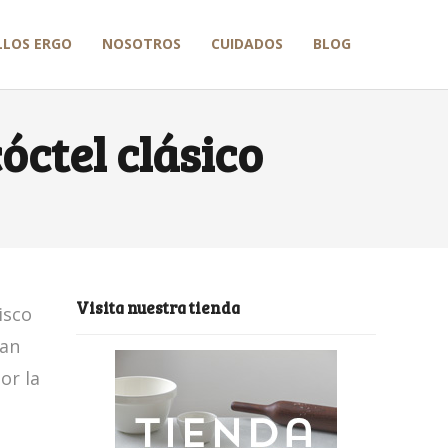
LLOS ERGO
NOSOTROS
CUIDADOS
BLOG
óctel clásico
Visita nuestra tienda
isco
San
or la