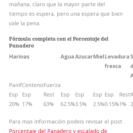
mañana, claro que la mayor parte del
tiempo es espera, pero una espera que bien
vale la pena.
Fórmula completa con el Porcentaje del
Panadero
Harinas
Agua
Azucar
Miel
Levadura
fresca
Panif
Centeno
Fuerza
Esp
Esp
Rest
Esp
Esp
Esp
Esp
Rest
20%
17%
63%
62.5%
3.5%
2.5%
0.15%
1%
Para mas información podeis revisar el post
Porcentaje del Panadero y escalado de